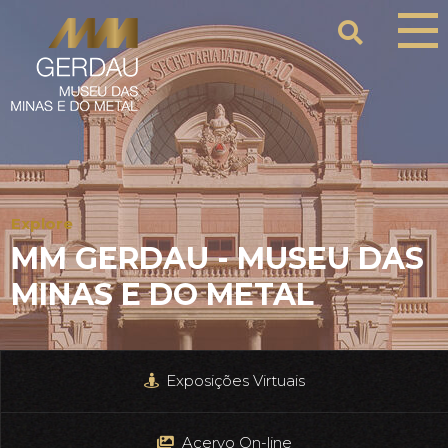
Explore
ACERVO ON-LINE
Exposições Virtuais
Acervo On-line