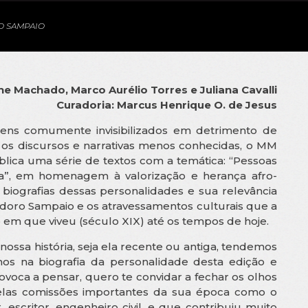
O SAMPAIO
ne Machado, Marco Aurélio Torres e Juliana Cavalli
Curadoria: Marcus Henrique O. de Jesus
agens comumente invisibilizados em detrimento de
 os discursos e narrativas menos conhecidas, o MM
lica uma série de textos com a temática: “Pessoas
ra”, em homenagem à valorização e herança afro-
es biografias dessas personalidades e sua relevância
odoro Sampaio e os atravessamentos culturais que a
do em que viveu (século XIX) até os tempos de hoje.
sa história, seja ela recente ou antiga, tendemos
os na biografia da personalidade desta edição e
ovoca a pensar, quero te convidar a fechar os olhos
elas comissões importantes da sua época como o
 escritor, engenheiro civil, e que contribuiu muito