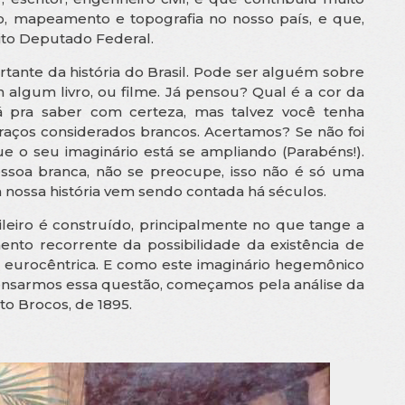
o, mapeamento e topografia no nosso país, e que,
eito Deputado Federal.
ante da história do Brasil. Pode ser alguém sobre
algum livro, ou filme. Já pensou? Qual é a cor da
 pra saber com certeza, mas talvez você tenha
ços considerados brancos. Acertamos? Se não foi
ue o seu imaginário está se ampliando (Parabéns!).
soa branca, não se preocupe, isso não é só uma
 nossa história vem sendo contada há séculos.
ileiro é construído, principalmente no que tange a
nto recorrente da possibilidade da existência de
 eurocêntrica. E como este imaginário hegemônico
pensarmos essa questão, começamos pela análise da
o Brocos, de 1895.