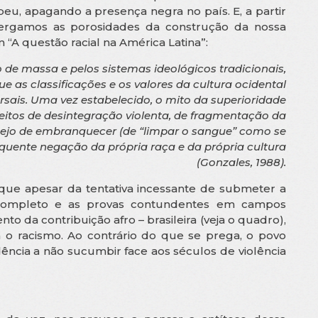
eu, apagando a presença negra no país. E, a partir
ergamos as porosidades da construção da nossa
 “A questão racial na América Latina”:
de massa e pelos sistemas ideológicos tradicionais,
e as classificações e os valores da cultura ocidental
rsais. Uma vez estabelecido, o mito da superioridade
eitos de desintegração violenta, de fragmentação da
esejo de embranquecer (de “limpar o sangue” como se
equente negação da própria raça e da própria cultura
(Gonzales, 1988).
que apesar da tentativa incessante de submeter a
completo e as provas contundentes em campos
to da contribuição afro – brasileira (veja o quadro),
ra o racismo. Ao contrário do que se prega, o povo
ência a não sucumbir face aos séculos de violência