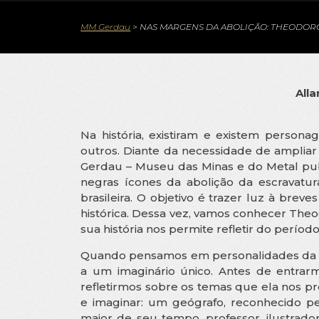
MM Gerdau
>
NAS MARGENS DA ABOLIÇÃO: THEODOR
Alla
Na história, existiram e existem person
outros. Diante da necessidade de ampliar
Gerdau – Museu das Minas e do Metal pub
negras ícones da abolição da escravatu
brasileira. O objetivo é trazer luz à brev
histórica. Dessa vez, vamos conhecer The
sua história nos permite refletir do perío
Quando pensamos em personalidades da nos
a um imaginário único. Antes de entrarm
refletirmos sobre os temas que ela nos pr
e imaginar: um geógrafo, reconhecido p
maior de seu tempo, professor, ilustrador,