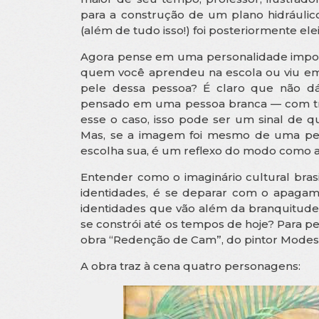
para a construção de um plano hidráulic
(além de tudo isso!) foi posteriormente el
Agora pense em uma personalidade import
quem você aprendeu na escola ou viu em 
pele dessa pessoa? É claro que não dá
pensado em uma pessoa branca — com tra
esse o caso, isso pode ser um sinal de q
Mas, se a imagem foi mesmo de uma pes
escolha sua, é um reflexo do modo como a
Entender como o imaginário cultural bras
identidades, é se deparar com o apagame
identidades que vão além da branquitude
se constrói até os tempos de hoje? Para 
obra “Redenção de Cam”, do pintor Modest
A obra traz à cena quatro personagens: