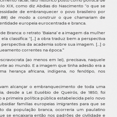
mento racial, fato histórico posto como política de
o XIX, como diz Abdias do Nascimento “o que se
ecessidade de embranquecer o povo brasileiro por
 p.88) de modo a construir o que chamariam de
identidade europeia eurocentrada e branca.
e Branca: o retrato ‘Baiana’ e a imagem da mulher
 ela classifica: “[…] a obra traduz bem a perspectiva
e perspectiva da academia sobre sua imagem. […] o
nqueamento correntes na época.”
scravocrata (ao menos em lei), precisava, naquele
ante ao mundo. E a imagem que tinha adesão era a
a herança africana, indígena, no fenótipo, nos
cavam alcançar o embranquecimento de toda uma
a, desde a Lei Eusébio de Queirós, de 1850, foi
a primeira política pública estabelecida pelo novo
ubsidiar famílias europeias imigrantes para que se
o da população branca, ocorreria um paulatino
e se encaixaria então nos padrões de civilidade e