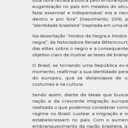
Esta obra retrata a busca pelo embranqueci
eugenização no país em meados do sécul
fazia essencial e indispensável era a n
dentro e por fora” (Nascimento, 2016,
“identidade brasileira” inspirada em uma 
Na dissertação “Modos de Negra e Modos d
negra”, da historiadora Renata Bittencourt,
das elites sobre o negro e a consequent
objetivo claro de ilustrar as teses de bra
O Brasil, se tornando uma República ex-e
momento, reafirmar a sua identidade per
do europeu, que se distanciasse de um
costumes e na cultura.
Sendo assim, diante de ideais que bus
nação e da crescente imigração europei
realizada o que podemos considerar como 
regime no Brasil: custear a imigração e s
estabelecessem no país. Com o aument
embranquecimento da nação brasileira, qu