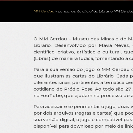
MM Gerdau
>
Lançamento oficial do Librário MM Gerda
O MM Gerdau – Museu das Minas e do Meta
Librário. Desenvolvido por Flávia Neves
científico, criativo, artístico e cultural,
(Libras) de maneira lúdica, fomentando a 
Para a sua versão do jogo, o MM Gerdau 
que ilustram as cartas do Librário. Cada p
diferentes sinais pertinentes à temática cie
cotidiano do Prédio Rosa. Ao todo são 27
no YouTube, que ajudam no processo de a
Para acessar e experimentar o jogo, duas v
por dois arquivos (regras e cartas) que p
sua versão digital, o jogo é compatível pa
disponível para download por meio de link