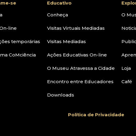
ame-se
Educativo
Explo
a
Conheça
O Mu
On-line
Visitas Virtuais Mediadas
Notici
ções temporárias
Visitas Mediadas
Publi
ama CoMciência
Ações Educativas On-line
Apre
O Museu Atravessa a Cidade
Loja
Encontro entre Educadores
Café
Downloads
Política de Privacidade