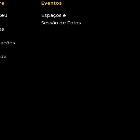
re
Eventos
seu
Espaços e
Sessão de Fotos
as
cações
nda