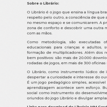
Sobre o Librário:
O Librário é o jogo que ensina a língua brasi
respeito pelo outro, a consciência de que
no mesmo espaço e se comunicarem. A prop
zona de conforto e descobrir uma outra m
com as mãos.
Como metodologia, são executadas ofic
educacionais para crianças e adultos, 
formação de multiplicadores. Além dos re
bem positivos: são mais de 20.000 downloa
rodadas de jogos, em mais de 300 oficinas 
O Librário, como instrumento lúdico de
despertar a curiosidade e interesse do ou
É um jogo pedagógico simples, acessível e
aprendizagem acontece sem esforço. Bus
social como instrumento do desenvolviment
oriundos do jogo Librário e divulgar ampla
Links para download do Librário MM Ger