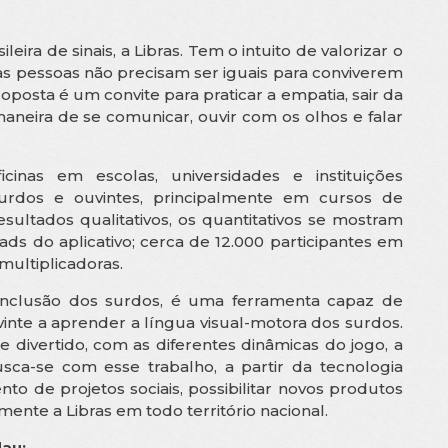
leira de sinais, a Libras. Tem o intuito de valorizar o
 as pessoas não precisam ser iguais para conviverem
osta é um convite para praticar a empatia, sair da
aneira de se comunicar, ouvir com os olhos e falar
inas em escolas, universidades e instituições
surdos e ouvintes, principalmente em cursos de
sultados qualitativos, os quantitativos se mostram
ds do aplicativo; cerca de 12.000 participantes em
multiplicadoras.
 inclusão dos surdos, é uma ferramenta capaz de
vinte a aprender a língua visual-motora dos surdos.
 divertido, com as diferentes dinâmicas do jogo, a
ca-se com esse trabalho, a partir da tecnologia
o de projetos sociais, possibilitar novos produtos
mente a Libras em todo território nacional.
dau: