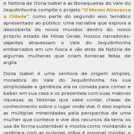
A história de Dona Isabel e as Bonequeiras do Vale do
Jequitinhonha compõe o projeto
“O Museu Atravessa
a Cidade”
, como parte do segundo eixo temático
apresentado ao público. Uma narrativa que explora a
descoberta de novos mundos dentro do nosso
próprio estado de Minas Gerais. Nossos narradores-
viajantes atravessam o Vale do Jequitinhonha
embarcados em um fusca e vão atrás da história de
algumas mulheres que criam bonecas feitas de
argila.
Dona Isabel é uma senhora de origem simples,
moradora do Vale do Jequitinhonha. Na sua
simplicidade e gentileza, ela os convida para comer e
beber em sua casa e os presenteia com suas maiores
riquezas: as histórias que sabe contar, cheias de
conhecimento sobre o lugar onde vive. O eixo explora
as múltiplas mineiridades pela perspectiva de uma
mulher que conhece e vive dos recursos da terra, os
usa de forma sustentável e mostra como moldando a
cerâmica com as próprias mãos é possível moldar o