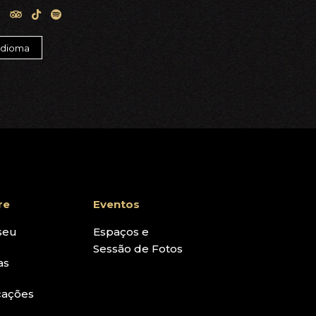
re
Eventos
seu
Espaços e
Sessão de Fotos
as
cações