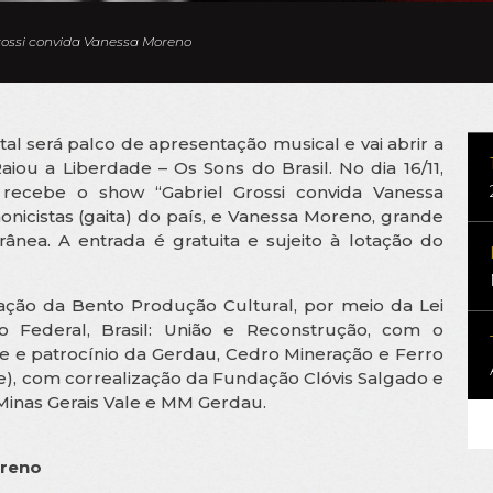
Grossi convida Vanessa Moreno
 será palco de apresentação musical e vai abrir a
iou a Liberdade – Os Sons do Brasil. No dia 16/11,
u recebe o show “Gabriel Grossi convida Vanessa
icistas (gaita) do país, e Vanessa Moreno, grande
ânea. A entrada é gratuita e sujeito à lotação do
zação da Bento Produção Cultural, por meio da Lei
o Federal, Brasil: União e Reconstrução, com o
ale e patrocínio da Gerdau, Cedro Mineração e Ferro
), com correalização da Fundação Clóvis Salgado e
inas Gerais Vale e MM Gerdau.
oreno