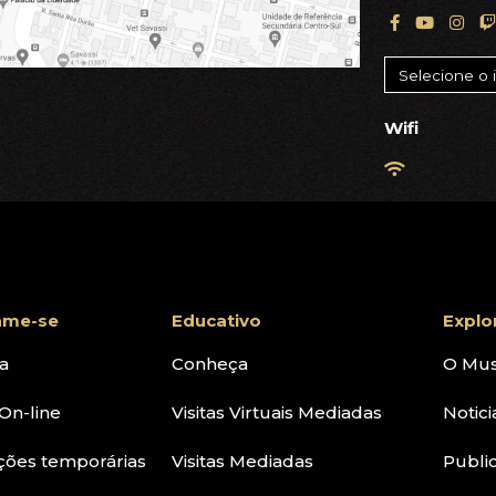
Wifi
ame-se
Educativo
Explo
a
Conheça
O Mu
On-line
Visitas Virtuais Mediadas
Notici
ções temporárias
Visitas Mediadas
Publi