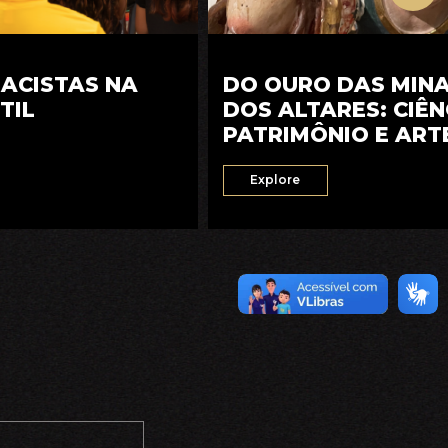
RACISTAS NA
DO OURO DAS MIN
TIL
DOS ALTARES: CIÊN
PATRIMÔNIO E ART
SETECENTISTA
Explore