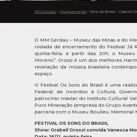
MM Gerdau
>
Programação
>
Sons do Brasil – Gabriel 
O MM Gerdau – Museu das Minas e do Metal
rodada de encerramento do Festival Já Ra
quinta-feira, a partir das 20h, o Muse
Moreno”. Grossi é um dos melhores Harmon
revelação da música brasileira contempor
espaço.
O Festival Os Sons do Brasil é uma reali
Federal de Incentivo à Cultura, Govern
patrocínio master do Instituto Cultural V
Puro Mineração (empresa do Grupo Avante
parceria com o Museu Boulieu, Memorial M
FESTIVAL OS SONS DO BRASIL
Show: Grabeil Grossi convida Vanessa M
Data: 16/11, quinta-feira