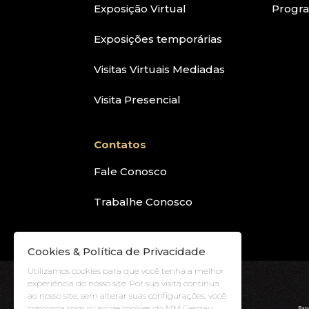
Exposição Virtual
Progr
Exposições temporárias
Visitas Virtuais Mediadas
Visita Presencial
Contatos
Fale Conosco
Trabalhe Conosco
Cookies & Política de Privacidade
Utilizamos cookies para que você tenha a melhor
experiência do nosso site. Por sua visita contínua
ao nosso site, sem alterar suas configurações, você
concorda com o uso de cookies do MM Gerdau.