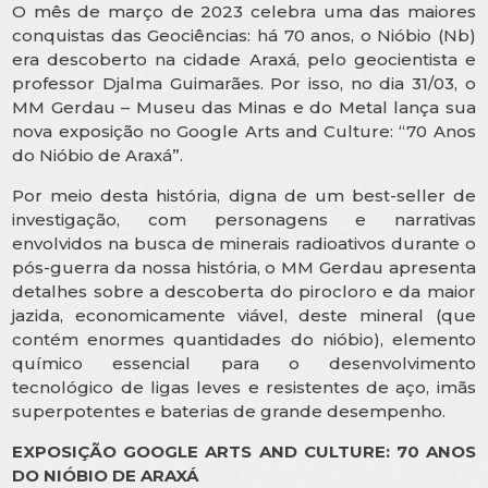
O mês de março de 2023 celebra uma das maiores
conquistas das Geociências: há 70 anos, o Nióbio (Nb)
era descoberto na cidade Araxá, pelo geocientista e
professor Djalma Guimarães. Por isso, no dia 31/03, o
MM Gerdau – Museu das Minas e do Metal lança sua
nova exposição no Google Arts and Culture: “70 Anos
do Nióbio de Araxá”.
Por meio desta história, digna de um best-seller de
investigação, com personagens e narrativas
envolvidos na busca de minerais radioativos durante o
pós-guerra da nossa história, o MM Gerdau apresenta
detalhes sobre a descoberta do pirocloro e da maior
jazida, economicamente viável, deste mineral (que
contém enormes quantidades do nióbio), elemento
químico essencial para o desenvolvimento
tecnológico de ligas leves e resistentes de aço, imãs
superpotentes e baterias de grande desempenho.
EXPOSIÇÃO GOOGLE ARTS AND CULTURE: 70 ANOS
DO NIÓBIO DE ARAXÁ