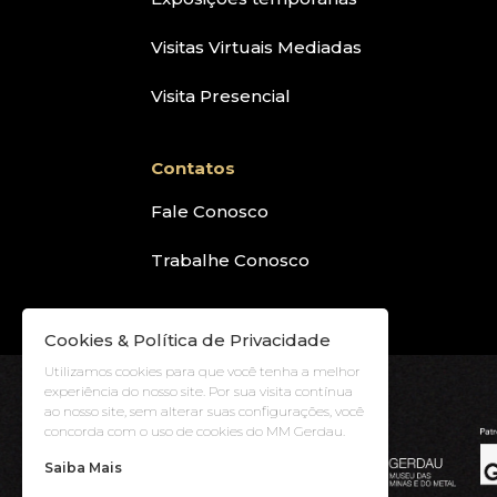
Visitas Virtuais Mediadas
Visita Presencial
Contatos
Fale Conosco
Trabalhe Conosco
Cookies & Política de Privacidade
Utilizamos cookies para que você tenha a melhor
experiência do nosso site. Por sua visita contínua
ao nosso site, sem alterar suas configurações, você
concorda com o uso de cookies do MM Gerdau.
Saiba Mais