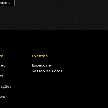
re
Eventos
seu
Espaços e
Sessão de Fotos
as
cações
nda