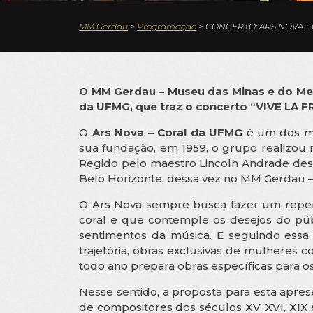
MM Gerdau
>
Programação
>
CONCERTO: ARS NOVA – 
O MM Gerdau – Museu das Minas e do Meta
da UFMG, que traz o concerto “VIVE LA F
O
Ars Nova – Coral da UFMG
é um dos mai
sua fundação, em 1959, o grupo realizou m
Regido pelo maestro Lincoln Andrade des
Belo Horizonte, dessa vez no MM Gerdau –
O Ars Nova sempre busca fazer um repert
coral e que contemple os desejos do púb
sentimentos da música. E seguindo essa
trajetória, obras exclusivas de mulheres 
todo ano prepara obras específicas para o
Nesse sentido, a proposta para esta apre
de compositores dos séculos XV, XVI, XI