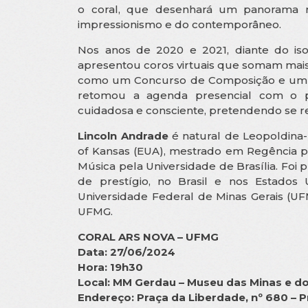
o coral, que desenhará um panorama r
impressionismo e do contemporâneo.
Nos anos de 2020 e 2021, diante do is
apresentou coros virtuais que somam mais
como um Concurso de Composição e um Fes
retomou a agenda presencial com o pr
cuidadosa e consciente, pretendendo se rei
Lincoln Andrade
é natural de Leopoldina-
of Kansas (EUA), mestrado em Regência pe
Música pela Universidade de Brasília. Foi 
de prestígio, no Brasil e nos Estados
Universidade Federal de Minas Gerais (U
UFMG.
CORAL ARS NOVA – UFMG
Data: 27/06/2024
Hora: 19h30
Local: MM Gerdau – Museu das Minas e do
Endereço: Praça da Liberdade, nº 680 – P