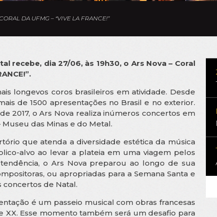
CORAL DA UFMG – “VIVE LA FRANCE!”
l recebe, dia 27/06, às 19h30, o Ars Nova – Coral
RANCE!”.
s longevos coros brasileiros em atividade. Desde
ais de 1500 apresentações no Brasil e no exterior.
de 2017, o Ars Nova realiza inúmeros concertos em
 Museu das Minas e do Metal.
ório que atenda a diversidade estética da música
lico-alvo ao levar a plateia em uma viagem pelos
 tendência, o Ars Nova preparou ao longo de sua
compositoras, ou apropriadas para a Semana Santa e
s concertos de Natal.
sentação é um passeio musical com obras francesas
X e XX. Esse momento também será um desafio para