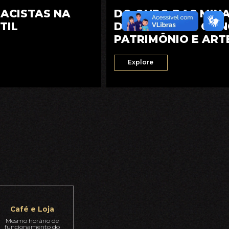
RACISTAS NA
DO OURO DAS MIN
TIL
DOS ALTARES: CIÊN
PATRIMÔNIO E ART
SETECENTISTA
Explore
Café e Loja
Mesmo horário de
funcionamento do