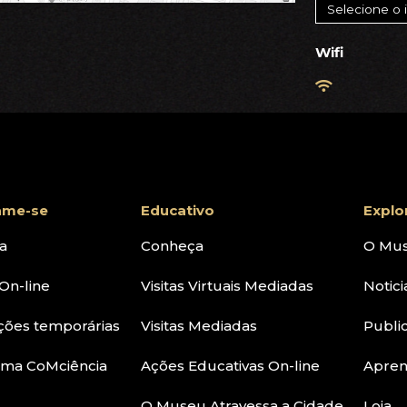
Wifi
ame-se
Educativo
Explo
a
Conheça
O Mu
On-line
Visitas Virtuais Mediadas
Notici
ções temporárias
Visitas Mediadas
Publi
ama CoMciência
Ações Educativas On-line
Apre
O Museu Atravessa a Cidade
Loja