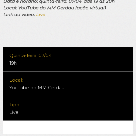
Data e horário: quinta-feira, 07/04, das 19 às 20h
Local: YouTube do MM Gerdau (ação virtual)
Link do vídeo:
Live
Quinta-feira, 07/04
19h
Local:
YouTube do MM Gerdau
Tipo:
Live