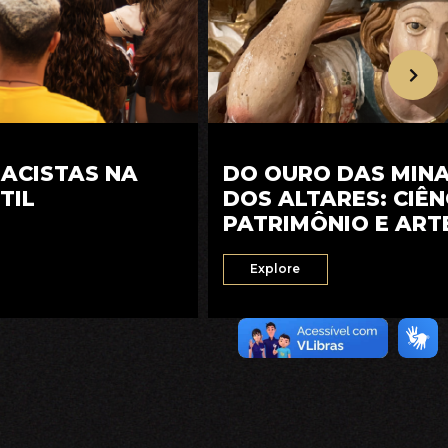
RACISTAS NA
DO OURO DAS MIN
TIL
DOS ALTARES: CIÊN
PATRIMÔNIO E ART
SETECENTISTA
Explore