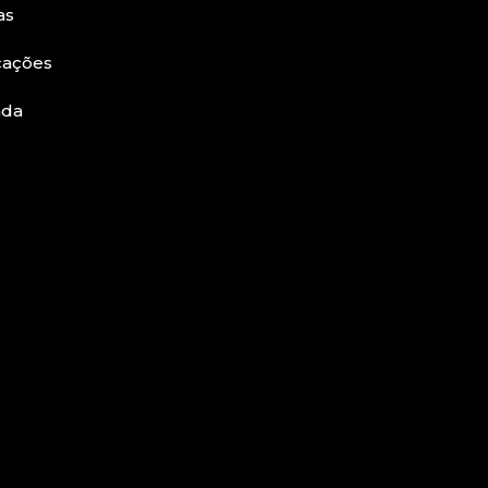
as
cações
nda