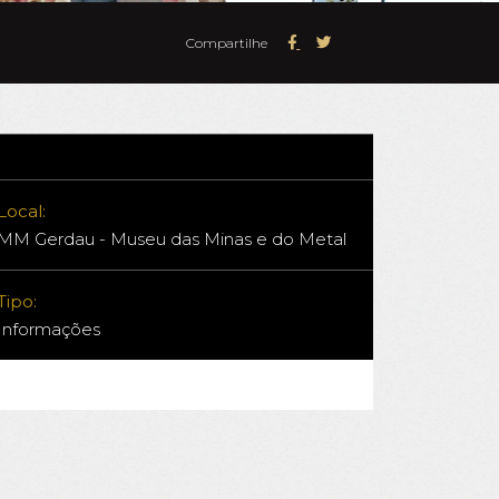
Compartilhe
Local:
MM Gerdau - Museu das Minas e do Metal
Tipo:
Informações