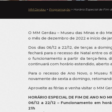
MM Gerdau
>
Programação
>
Horário Especial de Fim 
O MM Gerdau – Museu das Minas e do Meta
o mês de dezembro de 2022 e início de jan
Dos dias 06/12 a 22/12, de terças a domi
fechará para o recesso de Natal entre os d
o funcionamento a partir da terça-feira,
continuará com horário estendido, aberto a
Para o recesso de Ano Novo, o Museu fica
novamente de sexta a domingo, retomando 
Aproveite as férias e venha visitar o MM Ge
HORÁRIO ESPECIAL DE FIM DE ANO NO 
06/12 a 22/12 – Funcionamento em horár
21h