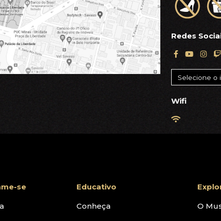
Redes Socia
Wifi
ame-se
Educativo
Explo
a
Conheça
O Mu