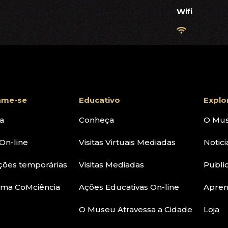
Wifi
ame-se
Educativo
Explo
a
Conheça
O Mu
On-line
Visitas Virtuais Mediadas
Notici
ções temporárias
Visitas Mediadas
Publi
ama CoMciência
Ações Educativas On-line
Apre
O Museu Atravessa a Cidade
Loja