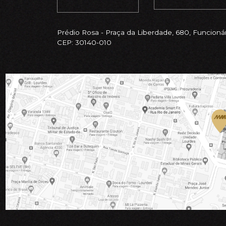
Prédio Rosa - Praça da Liberdade, 680, Funcionár
CEP: 30140-010