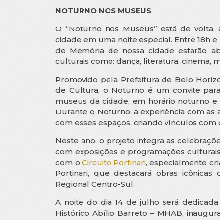
NOTURNO NOS MUSEUS
O “Noturno nos Museus” está de volta, 
cidade em uma noite especial. Entre 18h e
de Memória de nossa cidade estarão abe
culturais como: dança, literatura, cinema, m
Promovido pela Prefeitura de Belo Horiz
de Cultura, o Noturno é um convite para
museus da cidade, em horário noturno e 
Durante o Noturno, a experiência com as a
com esses espaços, criando vínculos com os
Neste ano, o projeto integra as celebra
com exposições e programações culturais
com o
Circuito Portinari
, especialmente cr
Portinari, que destacará obras icônica
Regional Centro-Sul.
A noite do dia 14 de julho será dedic
Histórico Abílio Barreto – MHAB, inaugu