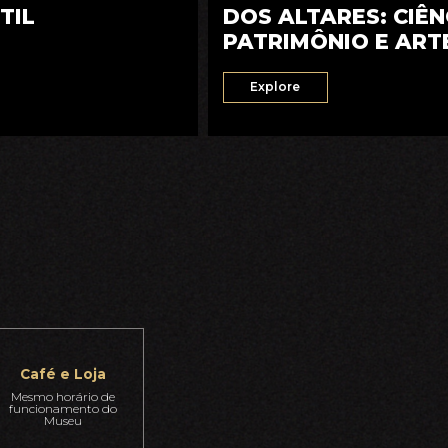
TIL
DOS ALTARES: CIÊN
PATRIMÔNIO E ART
SETECENTISTA
Explore
Café e Loja
Mesmo horário de
funcionamento do
Museu