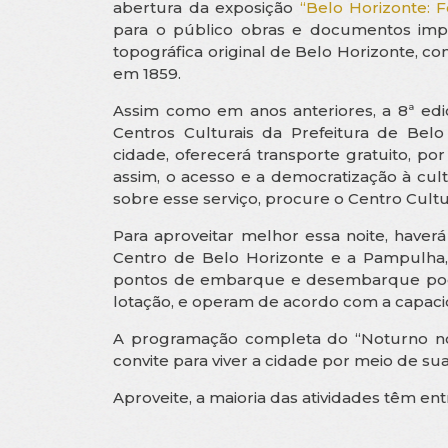
abertura da exposição
“Belo Horizonte: F
para o público obras e documentos impo
topográfica original de Belo Horizonte, c
em 1859.
Assim como em anos anteriores, a 8ª ed
Centros Culturais da Prefeitura de Belo
cidade, oferecerá transporte gratuito, por
assim, o acesso e a democratização à cul
sobre esse serviço, procure o Centro Cultu
Para aproveitar melhor essa noite, haver
Centro de Belo Horizonte e a Pampulha,
pontos de embarque e desembarque po
lotação, e operam de acordo com a capaci
A programação completa do “Noturno no
convite para viver a cidade por meio de sua p
Aproveite, a maioria das atividades têm ent