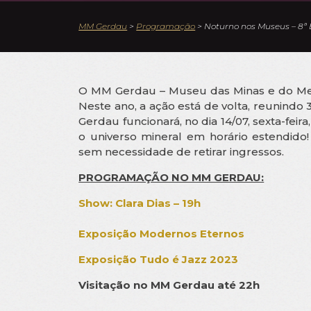
MM Gerdau
>
Programação
>
Noturno nos Museus – 8ª 
O MM Gerdau – Museu das Minas e do Meta
Neste ano, a ação está de volta, reunind
Gerdau funcionará, no dia 14/07, sexta-feir
o universo mineral em horário estendid
sem necessidade de retirar ingressos.
PROGRAMAÇÃO NO MM GERDAU:
Show: Clara Dias – 19h
Exposição Modernos Eternos
Exposição Tudo é Jazz 2023
Visitação no MM Gerdau até 22h