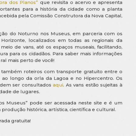
ora dos Planos”
que revisita o acervo e apresenta
rtantes para a história da cidade como a planta
oncebida pela Comissão Construtora da Nova Capital,
ição do Noturno nos Museus, em parceria com os
 Horizonte, localizados em todas as regionais da
 meio de vans, até os espaços museais, facilitando,
tura para os cidadãos. Para saber mais informações
ral mais perto de você!
á também roteiros com transporte gratuito entre o
 ao longo da orla da Lagoa e no Hipercentro. Os
dem ser consultados
aqui
. As vans estão sujeitas à
dade de lugares.
s Museus” pode ser acessada neste site e é um
rodução histórica, artística, científica e cultural.
rada gratuita!