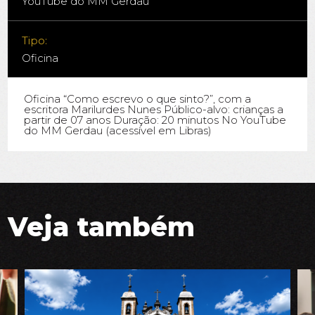
YouTube do MM Gerdau
Tipo:
Oficina
Oficina “Como escrevo o que sinto?”, com a
escritora Marilurdes Nunes Público-alvo: crianças a
partir de 07 anos Duração: 20 minutos No YouTube
do MM Gerdau (acessível em Libras)
Veja também