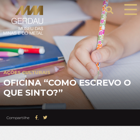
AÇÕES CULTURAIS
OFICINA “COMO ESCREVO O
QUE SINTO?”
Compartilhe