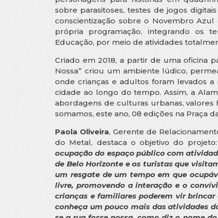
sobre parasitoses, testes de jogos digitai
conscientização sobre o Novembro Azul 
própria programação, integrando os 
Educação, por meio de atividades totalmen
Criado em 2018, a partir de uma oficina p
Nossa” criou um ambiente lúdico, permea
onde crianças e adultos foram levados a
cidade ao longo do tempo. Assim, a Alam
abordagens de culturas urbanas, valores 
somamos, este ano, 08 edições na Praça d
Paola Oliveira
, Gerente de Relacionament
do Metal, destaca o objetivo do projeto
ocupação do espaço público com atividades
de Belo Horizonte e os turistas que visita
um resgate de um tempo em que ocupávam
livre, promovendo a interação e o convív
crianças e familiares poderem vir brinc
conheça um pouco mais das atividades dos 
se a rua fosse nossa, como diz o nome do 