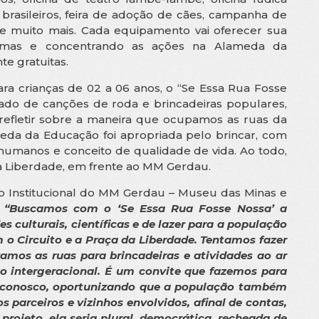
s brasileiros, feira de adoção de cães, campanha de
e muito mais. Cada equipamento vai oferecer sua
temas e concentrando as ações na Alameda da
te gratuitas.
ara crianças de 02 a 06 anos, o “Se Essa Rua Fosse
do de canções de roda e brincadeiras populares,
 refletir sobre a maneira que ocupamos as ruas da
eda da Educação foi apropriada pelo brincar, com
humanos e conceito de qualidade de vida. Ao todo,
a Liberdade, em frente ao MM Gerdau.
o Institucional do MM Gerdau – Museu das Minas e
:
“Buscamos com o ‘Se Essa Rua Fosse Nossa’ a
 culturais, científicas e de lazer para a população
m o Circuito e a Praça da Liberdade. Tentamos fazer
os as ruas para brincadeiras e atividades ao ar
io intergeracional. É um convite que fazemos para
ar conosco, oportunizando que a população também
parceiros e vizinhos envolvidos, afinal de contas,
projeto, ela seria plural, democrática, recheada de