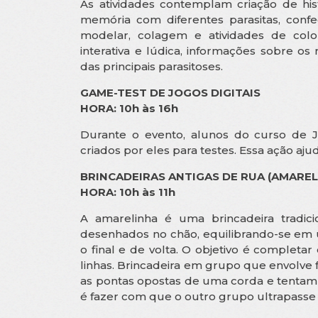
As atividades contemplam criação de h
memória com diferentes parasitas, con
modelar, colagem e atividades de color
interativa e lúdica, informações sobre os
das principais parasitoses.
GAME-TEST DE JOGOS DIGITAIS
HORA: 10h às 16h
Durante o evento, alunos do curso de Jo
criados por eles para testes. Essa ação aju
BRINCADEIRAS ANTIGAS DE RUA (AMAREL
HORA: 10h às 11h
A amarelinha é uma brincadeira tradi
desenhados no chão, equilibrando-se em
o final e de volta. O objetivo é completa
linhas. Brincadeira em grupo que envolve
as pontas opostas de uma corda e tentam p
é fazer com que o outro grupo ultrapasse