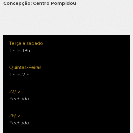
Concepção: Centro Pompidou
Terça a sábado
11h às 18h
Quintas-Feiras
11h às 21h
23/12
Fechado
26/12
Fechado